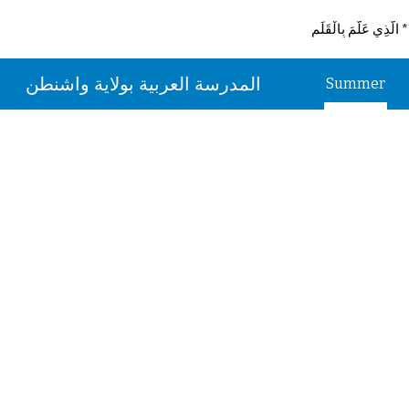
 الَّذِي عَلَّمَ بِالْقَلَمِ
Sk
المدرسة العربية بولاية واشنطن
Summer