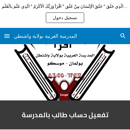
اقْرَأْ بِاسْمِ رَبِّكَ الَّذِي خَلَقَ * خَلَقَ الْإِنْسَانَ مِنْ عَلَقٍ * اقْرَأْ وَرَبُّكَ الْأَكْرَمُ * الَّذِي عَلَّمَ بِالْقَلَمِ
Skip to main content
Skip to navigation
تسجيل دخول
المدرسة العربية بولاية واشنطن
تفعيل حساب طالب بالمدرسة